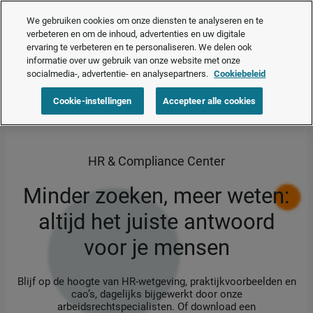
Nu beschikbaar – je slimme HR-assistent.
Bekijk AI Assist in actie
❯
We gebruiken cookies om onze diensten te analyseren en te
verbeteren en om de inhoud, advertenties en uw digitale
ervaring te verbeteren en te personaliseren. We delen ook
Vraag een offerte aan
informatie over uw gebruik van onze website met onze
socialmedia-, advertentie- en analysepartners.
Cookiebeleid
Home
>
Producten
>
HR & Compliance Center
Cookie-instellingen
Accepteer alle cookies
HR & Compliance Center
Minder zoeken, meer weten:
altijd het juiste antwoord
voor je mensen
Blijf op de hoogte van HR-wetgeving, praktijkvoorbeelden en
cao’s, dagelijks bijgewerkt door onze
arbeidsrechtspecialisten. Of download een