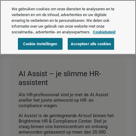
Nu beschikbaar – je slimme HR-assistent.
Bekijk AI Assist in actie
❯
We gebruiken cookies om onze diensten te analyseren en te
verbeteren en om de inhoud, advertenties en uw digitale
ervaring te verbeteren en te personaliseren. We delen ook
Vraag een offerte aan
informatie over uw gebruik van onze website met onze
socialmedia-, advertentie- en analysepartners.
Cookiebeleid
Home
>
Producten
>
HR & Compliance Center
>
AI Assist
Cookie-instellingen
Accepteer alle cookies
AI Assist – je slimme HR-
assistent
Als HR-professional vind je met de AI Assist
sneller het juiste antwoord op HR- en
compliance vragen.
AI Assist is de geïntegreerde AI-tool binnen het
Brightmine HR & Compliance Center. Stel je
vraag binnen ons kenniscentrum en ontvang
antwoorden gebaseerd op meer dan 20.000