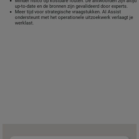
Minder risico op kostbare fouten. De antwoorden zijn altijd
up-to-date en de bronnen zijn gevalideerd door experts.
Meer tijd voor strategische vraagstukken. AI Assist
ondersteunt met het operationele uitzoekwerk verlaagt je
werklast.