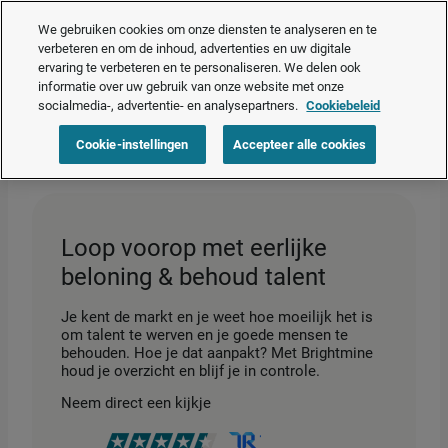
Nu beschikbaar – je slimme HR-assistent.
Bekijk AI Assist in actie
❯
We gebruiken cookies om onze diensten te analyseren en te
verbeteren en om de inhoud, advertenties en uw digitale
ervaring te verbeteren en te personaliseren. We delen ook
Vraag een offerte aan
informatie over uw gebruik van onze website met onze
socialmedia-, advertentie- en analysepartners.
Cookiebeleid
Home
>
Oplossingen
>
Belonen
Cookie-instellingen
Accepteer alle cookies
Loop voorop met eerlijke
beloning & behoud talent
Je kent de markt en je weet hoe moeilijk het is
om talent te werven en je goede mensen te
behouden. Hoe je dat aanpakt? Met Brightmine
houd je overzicht en blijf je in controle.
Neem direct een kijkje